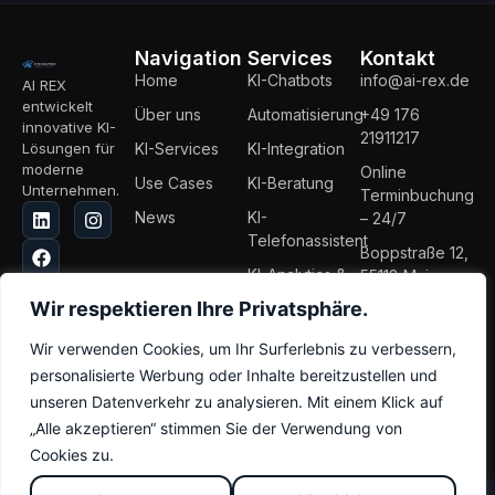
Navigation
Services
Kontakt
Home
KI-Chatbots
info@ai-rex.de
AI REX
entwickelt
Über uns
Automatisierung
+49 176
innovative KI-
21911217
Lösungen für
KI-Services
KI-Integration
moderne
Online
Use Cases
KI-Beratung
Unternehmen.
Terminbuchung
News
KI-
– 24/7
Telefonassistent
Boppstraße 12,
KI-Analytics &
55118 Mainz,
Reporting
Deutschland
Wir respektieren Ihre Privatsphäre.
Wir verwenden Cookies, um Ihr Surferlebnis zu verbessern,
personalisierte Werbung oder Inhalte bereitzustellen und
Impressum
Datenschutz
unseren Datenverkehr zu analysieren. Mit einem Klick auf
© 2026 AI REX - Alle Rechte vorbehalten | Entwickelt von
IT REX
„Alle akzeptieren“ stimmen Sie der Verwendung von
SOLUTIONS
Cookies zu.