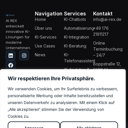
Navigation
Services
Kontakt
Home
KI-Chatbots
info@ai-rex.de
AI REX
entwickelt
Über uns
Automatisierung
+49 176
innovative KI-
21911217
Lösungen für
KI-Services
KI-Integration
moderne
Online
Use Cases
KI-Beratung
Unternehmen.
Terminbuchung
News
KI-
– 24/7
Telefonassistent
Boppstraße 12,
KI-Analytics &
55118 Mainz,
Reporting
Deutschland
Wir respektieren Ihre Privatsphäre.
Wir verwenden Cookies, um Ihr Surferlebnis zu verbessern,
personalisierte Werbung oder Inhalte bereitzustellen und
Impressum
Datenschutz
unseren Datenverkehr zu analysieren. Mit einem Klick auf
© 2026 AI REX - Alle Rechte vorbehalten | Entwickelt von
IT REX
„Alle akzeptieren“ stimmen Sie der Verwendung von
SOLUTIONS
Cookies zu.
Anpassen
Alle ablehnen